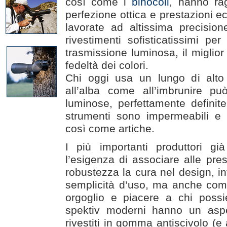
così come i
binocoli
, hanno rag
perfezione ottica e prestazioni ec
lavorate ad altissima precisio
rivestimenti sofisticatissimi pe
trasmissione luminosa, il miglior
fedeltà dei colori.
Chi oggi usa un lungo di alto
all’alba come all’imbrunire p
luminose, perfettamente definite
strumenti sono impermeabili e r
così come artiche.
I più importanti produttori 
l’esigenza di associare alle pres
robustezza la cura nel design, 
semplicità d’uso, ma anche come 
orgoglio e piacere a chi possie
spektiv moderni hanno un aspe
rivestiti in gomma antiscivolo (e