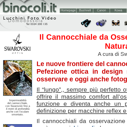
Homepage
Bushnell
Canon
Kowa
Il Cannocchiale da Osse
Natura
A cura di Sw
Le nuove frontiere del canno
Pefezione ottica in design
osservare e oggi anche fotog
Il “lungo”,, sempre più perfetto
offrire il massimo comfort all’o
Impermeabilità
funzione e diventa anche un po
del cannocchiale,
con Swarovski fino a
4 metri di profondità
definizione per macchine reflex e 
anche con l’oculare
smontato.
Il cannocchiali da osservazione 